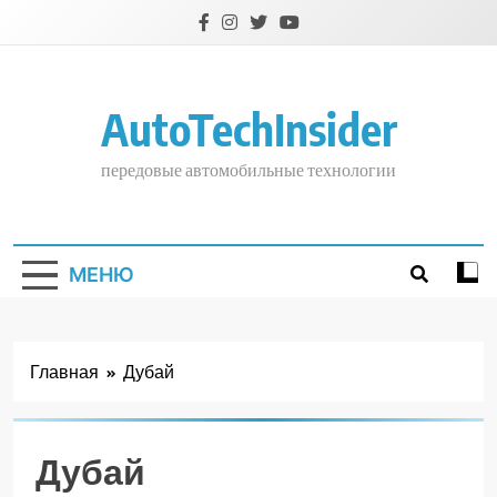
Перейти
к
содержимому
AutoTechInsider
передовые автомобильные технологии
МЕНЮ
Главная
Дубай
Дубай