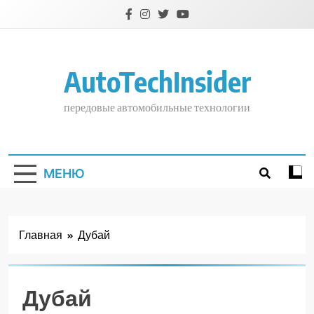
Перейти
к
содержимому
AutoTechInsider
передовые автомобильные технологии
МЕНЮ
Главная
Дубай
Дубай