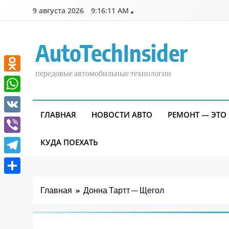
Перейти
9 августа 2026
9:16:11 AM
к
содержимому
AutoTechInsider
передовые автомобильные технологии
Odnoklassniki
WhatsApp
ГЛАВНАЯ
НОВОСТИ АВТО
РЕМОНТ — ЭТО
VK
Viber
КУДА ПОЕХАТЬ
Telegram
Отправить
Главная
Донна Тартт — Щегол