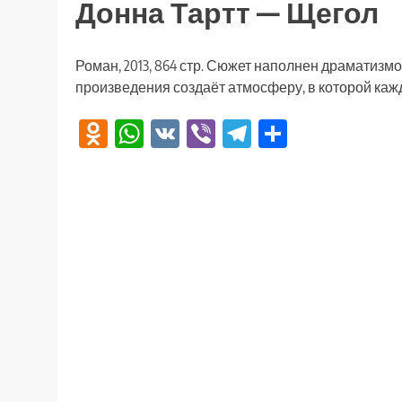
Донна Тартт — Щегол
Роман, 2013, 864 стр. Сюжет наполнен драматизм
произведения создаёт атмосферу, в которой каж
Odnoklassniki
WhatsApp
VK
Viber
Telegram
Отправи