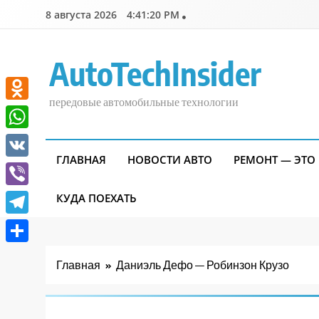
Перейти
8 августа 2026
4:41:21 PM
к
содержимому
AutoTechInsider
передовые автомобильные технологии
Odnoklassniki
WhatsApp
ГЛАВНАЯ
НОВОСТИ АВТО
РЕМОНТ — ЭТО
VK
Viber
КУДА ПОЕХАТЬ
Telegram
Отправить
Главная
Даниэль Дефо — Робинзон Крузо