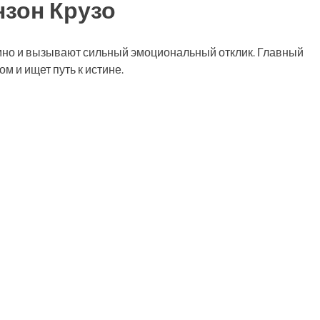
зон Крузо
ъёмно и вызывают сильный эмоциональный отклик. Главный
 и ищет путь к истине.
ть