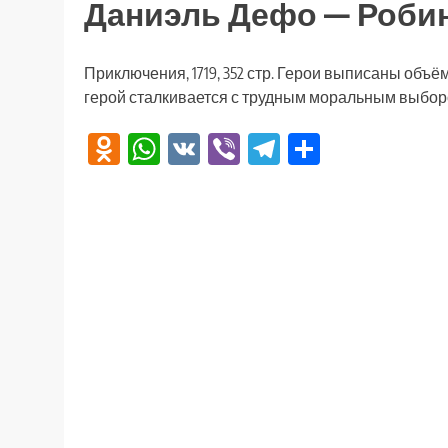
Даниэль Дефо — Робин
Приключения, 1719, 352 стр. Герои выписаны об
герой сталкивается с трудным моральным выбором
Odnoklassniki
WhatsApp
VK
Viber
Telegram
Отправи