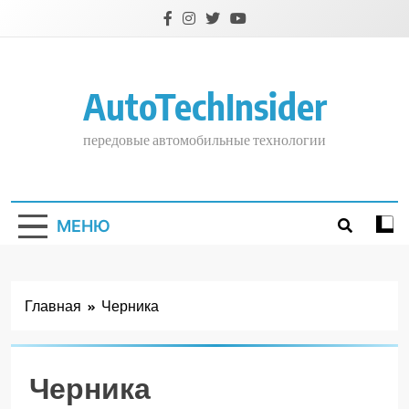
Перейти
к
содержимому
AutoTechInsider
передовые автомобильные технологии
МЕНЮ
Главная
Черника
Черника