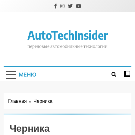
Перейти
к
содержимому
AutoTechInsider
передовые автомобильные технологии
МЕНЮ
Главная
Черника
Черника