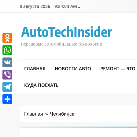
Перейти
8 августа 2026
9:54:03 AM
к
содержимому
AutoTechInsider
передовые автомобильные технологии
Odnoklassniki
WhatsApp
ГЛАВНАЯ
НОВОСТИ АВТО
РЕМОНТ — ЭТО
VK
Viber
КУДА ПОЕХАТЬ
Telegram
Отправить
Главная
Челябинск