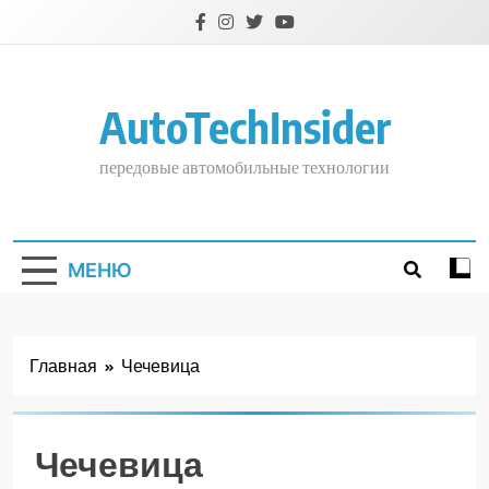
Перейти
к
содержимому
AutoTechInsider
передовые автомобильные технологии
МЕНЮ
Главная
Чечевица
Чечевица