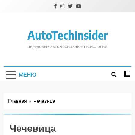
Перейти
к
содержимому
AutoTechInsider
передовые автомобильные технологии
МЕНЮ
Главная
Чечевица
Чечевица