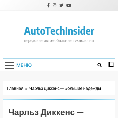
Перейти
к
содержимому
AutoTechInsider
передовые автомобильные технологии
МЕНЮ
Главная
Чарльз Диккенс — Большие надежды
Чарльз Диккенс —