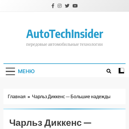
Перейти
к
содержимому
AutoTechInsider
передовые автомобильные технологии
МЕНЮ
Главная
Чарльз Диккенс — Большие надежды
Чарльз Диккенс —