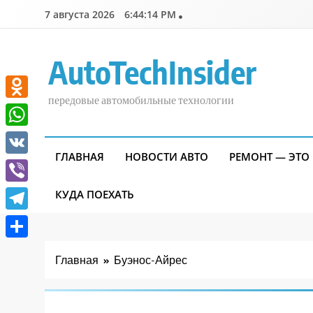
Перейти
7 августа 2026
6:44:15 PM
к
содержимому
AutoTechInsider
передовые автомобильные технологии
Odnoklassniki
WhatsApp
ГЛАВНАЯ
НОВОСТИ АВТО
РЕМОНТ — ЭТО
VK
Viber
КУДА ПОЕХАТЬ
Telegram
Отправить
Главная
Буэнос-Айрес