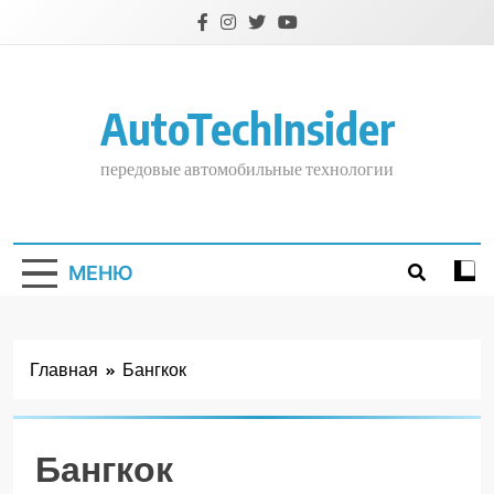
Перейти
к
содержимому
AutoTechInsider
передовые автомобильные технологии
МЕНЮ
Главная
Бангкок
Бангкок