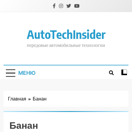
Перейти
к
содержимому
AutoTechInsider
передовые автомобильные технологии
МЕНЮ
Главная
Банан
Банан