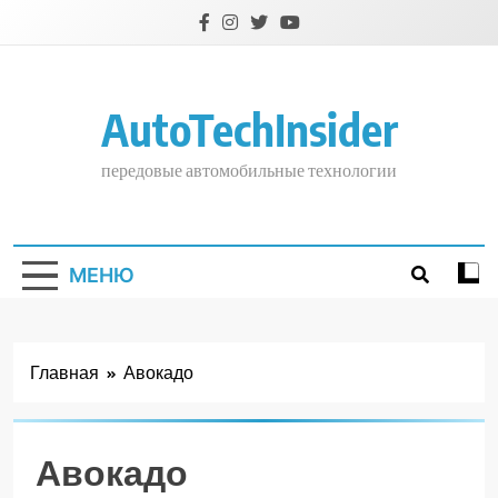
Перейти
к
содержимому
AutoTechInsider
передовые автомобильные технологии
МЕНЮ
Главная
Авокадо
Авокадо