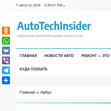
Перейти
7 августа 2026
3:39:41 PM
к
содержимому
AutoTechInsider
передовые автомобильные технологии
Odnoklassniki
WhatsApp
ГЛАВНАЯ
НОВОСТИ АВТО
РЕМОНТ — ЭТО
VK
Viber
КУДА ПОЕХАТЬ
Telegram
Отправить
Главная
Арбуз