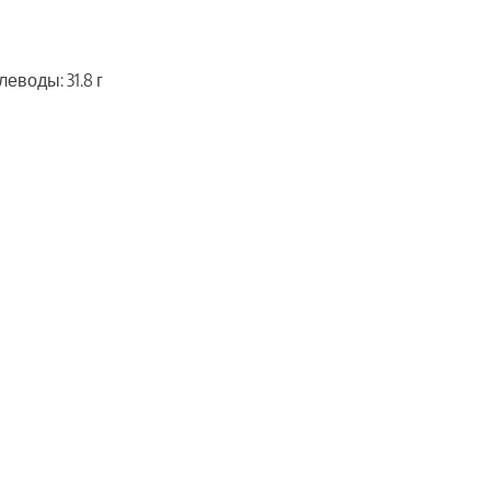
леводы: 31.8 г
ть