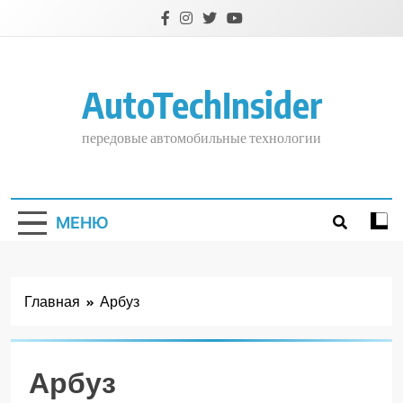
Перейти
к
содержимому
AutoTechInsider
передовые автомобильные технологии
МЕНЮ
Главная
Арбуз
Арбуз