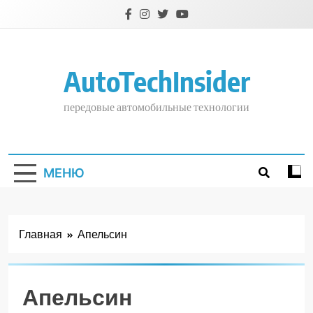
Перейти
к
содержимому
AutoTechInsider
передовые автомобильные технологии
МЕНЮ
Главная
Апельсин
Апельсин