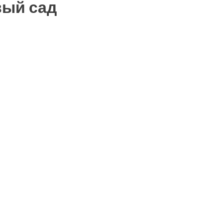
вый сад
ть