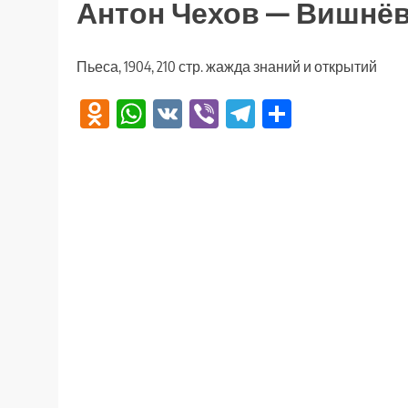
Антон Чехов — Вишнё
Пьеса, 1904, 210 стр. жажда знаний и открытий
Odnoklassniki
WhatsApp
VK
Viber
Telegram
Отправи