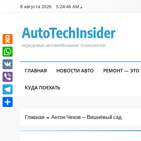
Перейти
8 августа 2026
5:24:47 AM
к
содержимому
AutoTechInsider
передовые автомобильные технологии
Odnoklassniki
WhatsApp
ГЛАВНАЯ
НОВОСТИ АВТО
РЕМОНТ — ЭТО
VK
Viber
КУДА ПОЕХАТЬ
Telegram
Отправить
Главная
Антон Чехов — Вишнёвый сад