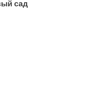
вый сад
ть