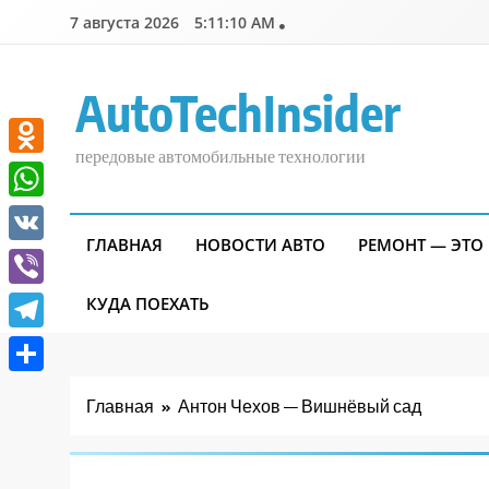
Перейти
7 августа 2026
5:11:11 AM
к
содержимому
AutoTechInsider
передовые автомобильные технологии
Odnoklassniki
WhatsApp
ГЛАВНАЯ
НОВОСТИ АВТО
РЕМОНТ — ЭТО
VK
Viber
КУДА ПОЕХАТЬ
Telegram
Отправить
Главная
Антон Чехов — Вишнёвый сад