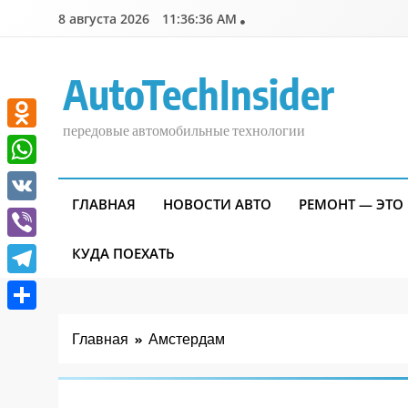
Перейти
8 августа 2026
11:36:36 AM
к
содержимому
AutoTechInsider
передовые автомобильные технологии
Odnoklassniki
WhatsApp
ГЛАВНАЯ
НОВОСТИ АВТО
РЕМОНТ — ЭТО
VK
Viber
КУДА ПОЕХАТЬ
Telegram
Отправить
Главная
Амстердам