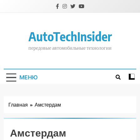
Перейти
к
содержимому
AutoTechInsider
передовые автомобильные технологии
МЕНЮ
Главная
Амстердам
Амстердам