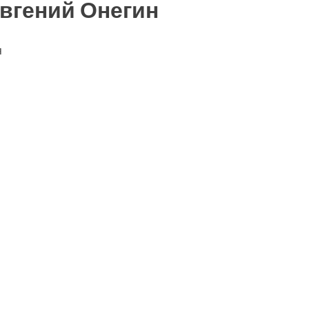
вгений Онегин
я
ть