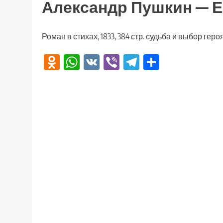
Александр Пушкин — Е
Роман в стихах, 1833, 384 стр. судьба и выбор геро
Odnoklassniki
WhatsApp
VK
Viber
Telegram
Отправи