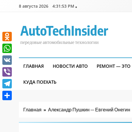
Перейти
8 августа 2026
4:31:54 PM
к
содержимому
AutoTechInsider
передовые автомобильные технологии
Odnoklassniki
WhatsApp
ГЛАВНАЯ
НОВОСТИ АВТО
РЕМОНТ — ЭТО
VK
Viber
КУДА ПОЕХАТЬ
Telegram
Отправить
Главная
Александр Пушкин — Евгений Онегин