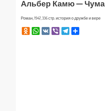
Альбер Камю — Чума
Роман, 1947, 336 стр. история о дружбе и вере
Odnoklassniki
WhatsApp
VK
Viber
Telegram
Отправи