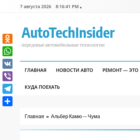
Перейти
7 августа 2026
8:16:41 PM
к
содержимому
AutoTechInsider
передовые автомобильные технологии
Odnoklassniki
WhatsApp
ГЛАВНАЯ
НОВОСТИ АВТО
РЕМОНТ — ЭТО
VK
Viber
КУДА ПОЕХАТЬ
Telegram
Отправить
Главная
Альбер Камю — Чума